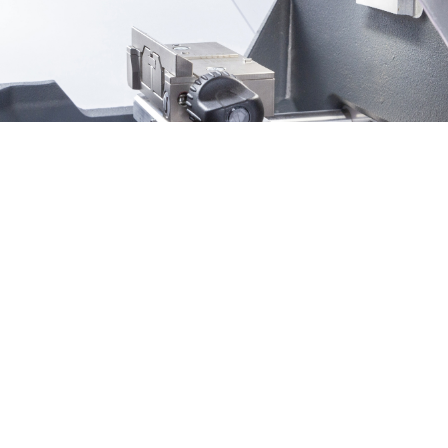
ALIMENTACIÓN
Máquina: 48V DC - 2.5 Amp. Fuente de
alimentación: 90 / 260V CA - 50 / 60Hz - 160W
ABSORCIÓN
120W (35W en stand-by)
CONEXIONES EXTERNAS
1 puerto USB; 1 LAN