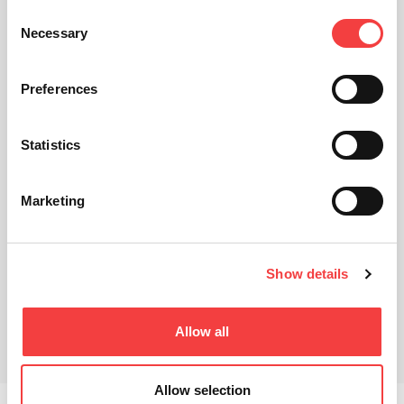
Consent
Necessary
Selection
Preferences
Statistics
Marketing
Show details
Vídeo explicativo
Productos relacionados
Allow all
Descargas
Allow selection