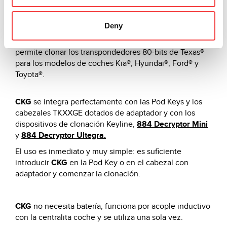
Con el innovador
CKG
se amplía la Serie Micro Keyline.
Deny
El nuevo chip de cerámica con dimensiones reducidas
permite clonar los transpondedores 80-bits de Texas®
para los modelos de coches Kia®, Hyundai®, Ford® y
Toyota®.
CKG
se integra perfectamente con las Pod Keys y los
cabezales TKXXGE dotados de adaptador y con los
dispositivos de clonación Keyline,
884 Decryptor Mini
y
884 Decryptor Ultegra.
El uso es inmediato y muy simple: es suficiente
introducir
CKG
en la Pod Key o en el cabezal con
adaptador y comenzar la clonación.
CKG
no necesita batería, funciona por acople inductivo
con la centralita coche y se utiliza una sola vez.