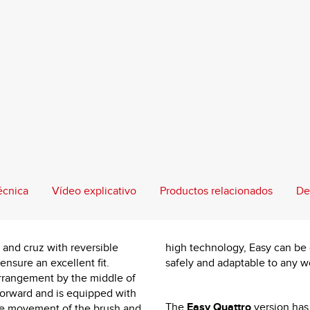
écnica
Vídeo explicativo
Productos relacionados
De
e and cruz with reversible
high technology, Easy can be 
ensure an excellent fit.
safely and adaptable to any wo
arrangement by the middle of
forward and is equipped with
The
Easy Quattro
version has 
the movement of the brush and