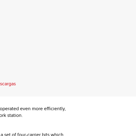
scargas
operated even more efficiently,
rk station.
a set of four-carrier bits which