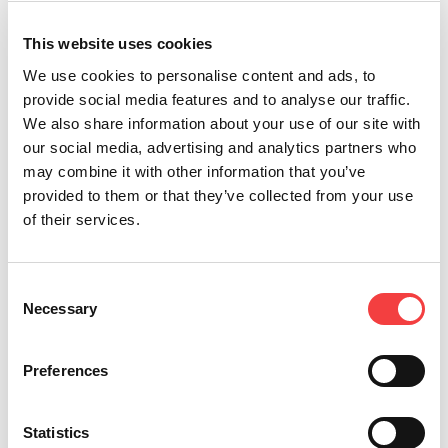
Aprende el procedimiento para clonar mandos a
distancia Philips Crypto con RK60 | Procedimiento
This website uses cookies
estándarcon 884 Decryptor Ultegra.
We use cookies to personalise content and ads, to
provide social media features and to analyse our traffic.
We also share information about your use of our site with
our social media, advertising and analytics partners who
Otros vídeos que te sugerimos
may combine it with other information that you’ve
provided to them or that they’ve collected from your use
of their services.
Keyline
Keyline
Gymkana
Texas®
Gymkana
Gymkana
994, la
80-bit, la
994 |
994 |
nueva
nueva
Consent
Necessary
Decodificación
Corte
duplicadora
perspectiva
Selection
y corte
con
electrónica
de TK100
de llave
código
para el
y de
Preferences
Honda y
de una
sector de
CKG!
de llave
llave
automoción.
Leer
Mazda.
Audi®.
Statistics
Massimo
todo
Decodificación