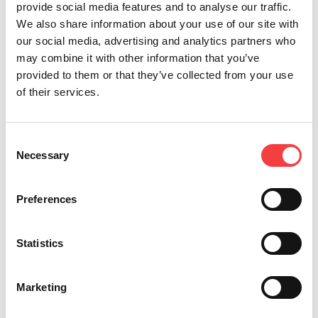
provide social media features and to analyse our traffic.
We also share information about your use of our site with
our social media, advertising and analytics partners who
Keyline
Keyline
Gymkana
Texas®
may combine it with other information that you’ve
Gymkana
Gymkana
994, la
80-bit, la
provided to them or that they’ve collected from your use
994 |
994 |
nueva
nueva
of their services.
Decodificación
Corte
duplicadora
perspectiva
y corte
con
electrónica
de TK100
de llave
código
para el
y de
Honda y
de una
sector de
CKG!
Consent
de llave
llave
automoción.
Necessary
Selection
Leer
Mazda.
Audi®.
Massimo
todo
Decodificación
Bianchi,
Aprenda los
Preferences
y corte
Keyline
procedimientos
de llave
Strategic
para
Planner,
Volkswagen®.
codificar y
Statistics
presenta
cortar una
Gymkana
Aprenda los
llave Honda
994, la
procedimientos
y una llave
nueva
para el
Mazda
Marketing
duplicadora
corte con
con Gymkana...
electrónica
código de