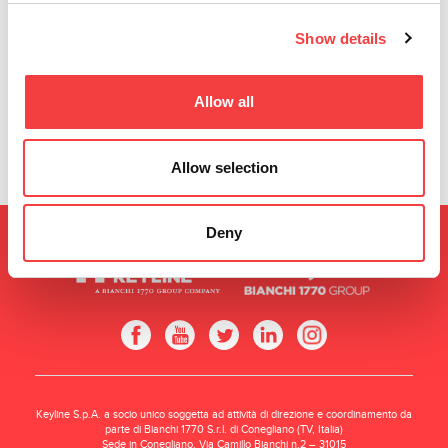
para...
Leer
una llave
Audi® y
todo
Leer
Show details
para
todo
codificar y
cortar...
Allow all
Leer
todo
Allow selection
Deny
Keyline S.p.A. a socio unico soggetta ad attività di direzione e coordinamento da
parte di Bianchi 1770 S.r.l. di Conegliano (TV, Italia)
Sede in Conegliano, Via Camillo Bianchi n.2 – 31015