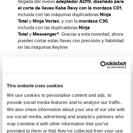
llegada del nuevo
adaptador AD19, diseñado para
el corte de llaves Kaba Revy con la mordaza C01
,
incluida con las máquinas duplicadoras
Ninja
Total
y
Ninja Vortex
, y con la
mordaza C30
,
incluida con las duplicadoras
Ninja
Total
y
Messenger®
. Gracias a esta novedad, ahora
puedes cortar estas llaves con precisión y fiabilidad
en las máquinas Keyline.
¡Descubre todos los nuevos sistemas de corte que
se han introducido en la versión 4.14.0!
Consulta aquí abajo la
lista
, elige tu duplicadora
electrónica y
descarga el documento
con los
This website uses cookies
nuevos sistemas disponibles.
We use cookies to personalise content and ads, to
¡
Haz clic aquí
para conocer las nuevas
provide social media features and to analyse our traffic.
llaves
Dezmo
!
We also share information about your use of our site with
our social media, advertising and analytics partners who
¡
Haz clic aquí
para conocer las nuevas
may combine it with other information that you’ve
llaves
Messenger
!
provided to them or that they’ve collected from your use