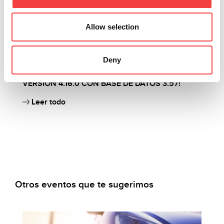
Allow selection
2026 |
viernes 27 marzo 2026
2
Deny
ACTUALIZACIÓN DEL SOFTWARE LIGER:
A
VERSIÓN 4.16.0 CON BASE DE DATOS 3.57!
¡
Leer todo
Otros eventos que te sugerimos