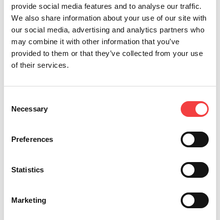
provide social media features and to analyse our traffic.
We also share information about your use of our site with
our social media, advertising and analytics partners who
may combine it with other information that you’ve
2022 |
2022 |
2017 |
2017 |
provided to them or that they’ve collected from your use
viernes
viernes 11
sábado
viernes
27 mayo
marzo
20 mayo
21 julio
of their services.
2022
2022
2017
2017
JUST
Keyline
KDL
61ST
Consent
CARS
USA
HARDWARE
ANNUAL
Necessary
Selection
AUTO
joins
HOSTS
ALOA
EXPO
NADA
TRADESHOW-
CONVENTION
2022
2022
SEATTLE,
&
Preferences
Show
WA
SECURITY
Promoting
EXPO
Fellowship
Leer
Leer
Statistics
Among
todo
todo
Leer
Automotive
todo
Locksmiths
Marketing
Leer
todo