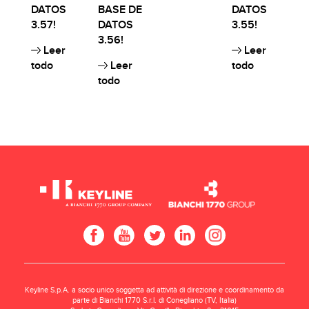
DATOS
BASE DE
DATOS
3.57!
DATOS
3.55!
3.56!
Leer
Leer
todo
Leer
todo
todo
Keyline S.p.A. a socio unico soggetta ad attività di direzione e coordinamento da
parte di Bianchi 1770 S.r.l. di Conegliano (TV, Italia)