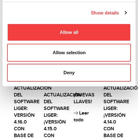
Show details
Otras noticias que te sugerimos
Allow all
Allow selection
2026 |
2025 |
2025 |
2025 |
viernes
miércoles
miércoles
jueves
27 marzo
19
19
24 julio
Deny
2026
noviembre
noviembre
2025
2025
2025
ACTUALIZACIÓN
ACTUALIZACI
DEL
ACTUALIZACIÓN
¡NUEVAS
DEL
SOFTWARE
DEL
LLAVES!
SOFTWARE
LIGER:
SOFTWARE
LIGER:
Leer
VERSIÓN
LIGER:
¡VERSIÓN
todo
4.16.0
¡VERSIÓN
4.14.0
CON
4.15.0
CON
BASE DE
CON
BASE DE