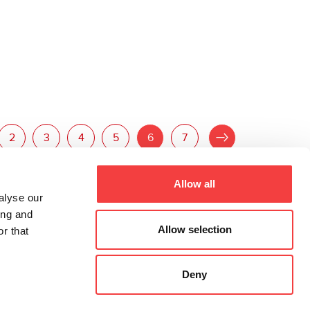
2012 |
jueves 21 junio 2012
Think New, in 6 New Ways
nuevos
Keyline, líder en la innovación de la Key
ted
Industry, lanzó cuatro nuevas duplicadoras y
presentó...
Leer todo
2
3
4
5
6
7
»
Allow all
alyse our
ing and
Allow selection
r that
Deny
All rights reserved 2026