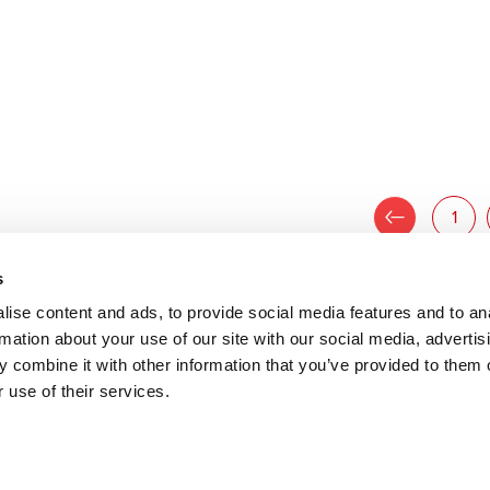
jueves 19 julio 2012
2012 |
lunes 16 julio 2012
ración Líder en RU: el nuevo
Una ALOA líder
de Exposición en Runcorn
Del 12 al 14 de julio Keyline presentó 
productos y nuevo stand en la Associa
 17 de julio se inauguró el nuevo salón
Locksmiths...
ición Sherman Lock 1862. Fue
...
Leer todo
«
1
 todo
s
ise content and ads, to provide social media features and to an
rmation about your use of our site with our social media, advertis
 combine it with other information that you’ve provided to them o
 use of their services.
to da parte di Bianchi 1770 S.r.l. di