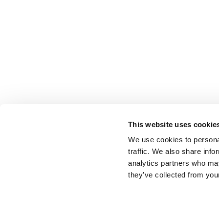
2012 |
miércoles 12 septiembre 2012
2012 |
Gran interés para las novedades
Inaugu
Keyline en Dublín
Salón 
JB Key, socio irlandés de Keyline, organizó una
El pasado
jornada de puertas abiertas en Dublín el 9 de...
de expos
concebido
Leer todo
Leer
This website uses cookie
We use cookies to personal
traffic. We also share info
analytics partners who may
they’ve collected from your
Keyline S.p.A. a socio unico soggetta ad attività di direzione e coordinamen
Conegliano (TV, Italia)