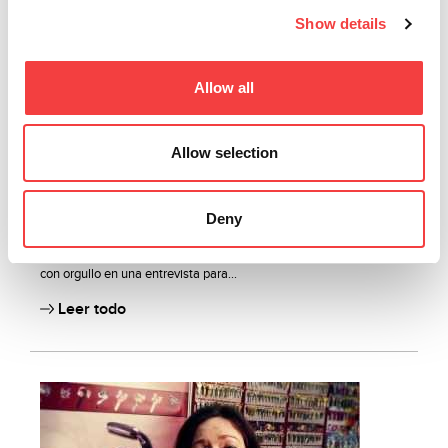
Show details
Allow all
Allow selection
Deny
Keyline para Telechiara: Proudly Made in Italy
Mariacristina Gribaudi, directora ejecutiva de Keyline, nos cuenta
con orgullo en una entrevista para...
Leer todo