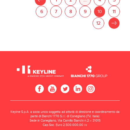
«
1
2
...
4
5
6
7
8
9
10
11
12
»
Keyline S.p.A. a socio unico soggetta ad attività di direzione e coordinamento da
parte di Bianchi 1770 S.r.l. di Conegliano (TV, Italia)
Sede in Conegliano, Via Camillo Bianchi n.2 – 31015
Cap.Soc. Euro 2.500.000,00 i.v.