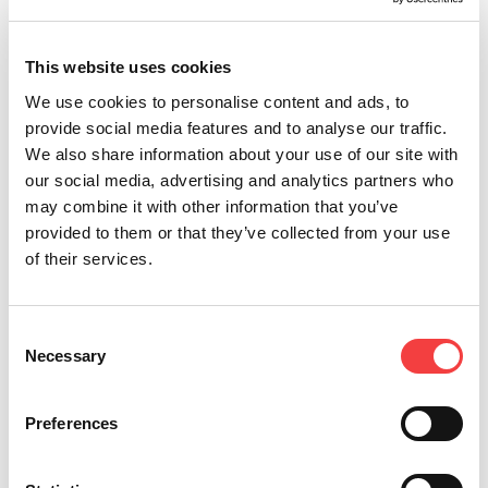
transponder Texas de código fijo con TK100 / TK24
Aprende el procedimiento para clonar transponder Texas de
This website uses cookies
código fijo con TK100 / TK24 con 884 Decryptor...
We use cookies to personalise content and ads, to
Leer todo
provide social media features and to analyse our traffic.
We also share information about your use of our site with
our social media, advertising and analytics partners who
may combine it with other information that you’ve
provided to them or that they’ve collected from your use
of their services.
Consent
Necessary
Selection
Keyline 884 Decryptor Ultegra | Clonación de
Preferences
transponder Texas Crypto con TK100 / TK40
Aprende el procedimiento para clonar transponder Texas Crypto