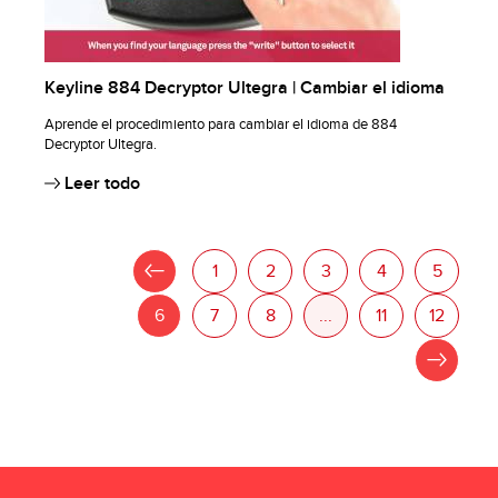
Keyline 884 Decryptor Ultegra | Cambiar el idioma
Aprende el procedimiento para cambiar el idioma de 884
Decryptor Ultegra.
Leer todo
«
1
2
3
4
5
6
7
8
...
11
12
»