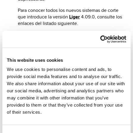
Para conocer todos los nuevos sistemas de corte
que introduce la versión
Liger
4.09.0, consulte los
enlaces del listado siguiente.
Haz clic aquí
para las nuevas llaves de 994 Laser!
Haz clic aquí
para las nuevas llaves de Gymkana!
This website uses cookies
Haz clic aquí
para las nuevas llaves de Messenger!
We use cookies to personalise content and ads, to
provide social media features and to analyse our traffic.
Haz clic aquí
para las nuevas llaves de Ninja Laser!
We also share information about your use of our site with
our social media, advertising and analytics partners who
Haz clic aquí
para las nuevas llaves de Ninja Total!
may combine it with other information that you’ve
Haz clic aquí
para las nuevas llaves de Ninja
provided to them or that they’ve collected from your use
Vortex!
of their services.
Consent